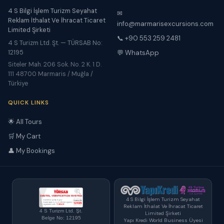
4 S Bilgi İşlem Turizm Seyahat
✉
Reklam İthalat Ve İhracat Ticaret
info@marmarisexcursions.com
Limited Şirketi
📞 +90 553 259 2481
4 S Turizm Ltd. Şt. — TÜRSAB No:
12195
💬 WhatsApp
Siteler Mah. 206 Sok. No. 2 K. 1 D.
111 48700 Marmaris / Muğla /
Türkiye
QUICK LINKS
🌟 All Tours
🛒 My Cart
👤 My Bookings
4 S Bilgi İşlem Turizm Seyahat
Reklam İthalat Ve İhracat Ticaret
4 S Turizm Ltd. Şt.
Limited Şirketi
Belge No: 12195
Yapı Kredi World Business Üyesi