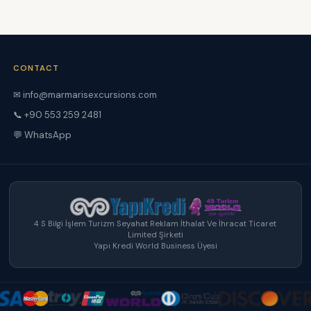
CONTACT
✉ info@marmarisexcursions.com
📞 +90 553 259 2481
💬 WhatsApp
4 S Bilgi İşlem Turizm Seyahat Reklam İthalat Ve İhracat Ticaret
Limited Şirketi
Yapı Kredi World Business Üyesi