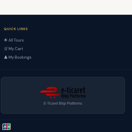
QUICK LINKS
🌟 All Tours
🛒 My Cart
👤 My Bookings
E-Ticaret Bilgi Platformu