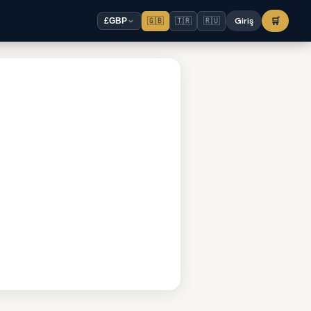
🇬🇧
🇹🇷
🇷🇺
Giriş
🛒
£
GBP